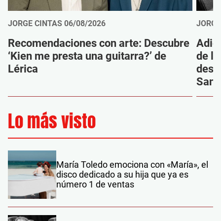
JORGE CINTAS
06/08/2026
JORGE
Recomendaciones con arte: Descubre
Adió
‘Kien me presta una guitarra?’ de
de la
Lérica
despi
Sanz
Lo más visto
María Toledo emociona con «María», el
disco dedicado a su hija que ya es
número 1 de ventas