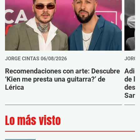
JORGE CINTAS
06/08/2026
JORGE
Recomendaciones con arte: Descubre
Adió
‘Kien me presta una guitarra?’ de
de la
Lérica
despi
Sanz
Lo más visto