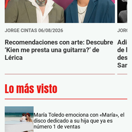
JORGE CINTAS
06/08/2026
JORGE
Recomendaciones con arte: Descubre
Adió
‘Kien me presta una guitarra?’ de
de la
Lérica
despi
Sanz
Lo más visto
María Toledo emociona con «María», el
disco dedicado a su hija que ya es
número 1 de ventas