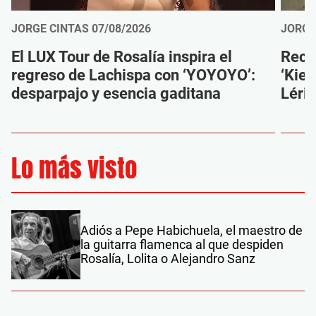
JORGE CINTAS
07/08/2026
JORGE
El LUX Tour de Rosalía inspira el
Reco
regreso de Lachispa con ‘YOYOYO’:
‘Kien
desparpajo y esencia gaditana
Léri
Lo más visto
Adiós a Pepe Habichuela, el maestro de
la guitarra flamenca al que despiden
Rosalía, Lolita o Alejandro Sanz