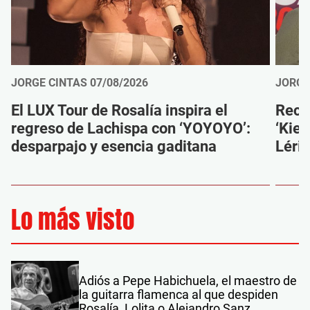
JORGE CINTAS
07/08/2026
JORGE
El LUX Tour de Rosalía inspira el
Reco
regreso de Lachispa con ‘YOYOYO’:
‘Kien
desparpajo y esencia gaditana
Léri
Lo más visto
Adiós a Pepe Habichuela, el maestro de
la guitarra flamenca al que despiden
Rosalía, Lolita o Alejandro Sanz