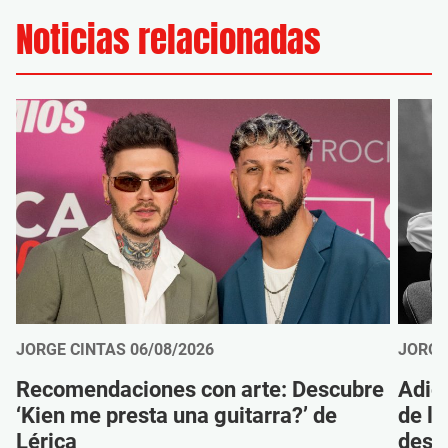
Noticias relacionadas
JORGE CINTAS
06/08/2026
JORGE
Recomendaciones con arte: Descubre
Adió
‘Kien me presta una guitarra?’ de
de la
Lérica
despi