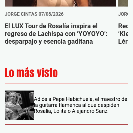
JORGE CINTAS
07/08/2026
JORGE
El LUX Tour de Rosalía inspira el
Reco
regreso de Lachispa con ‘YOYOYO’:
‘Kien
desparpajo y esencia gaditana
Léri
Lo más visto
Adiós a Pepe Habichuela, el maestro de
la guitarra flamenca al que despiden
Rosalía, Lolita o Alejandro Sanz