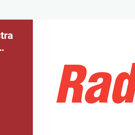
tra
…