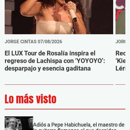
JORGE CINTAS
07/08/2026
JORGE
El LUX Tour de Rosalía inspira el
Reco
regreso de Lachispa con ‘YOYOYO’:
‘Kien
desparpajo y esencia gaditana
Léri
Lo más visto
Adiós a Pepe Habichuela, el maestro de