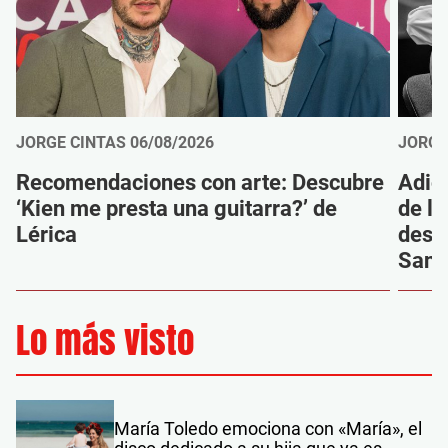
JORGE CINTAS
06/08/2026
JORGE
Recomendaciones con arte: Descubre
Adió
‘Kien me presta una guitarra?’ de
de la
Lérica
despi
Sanz
Lo más visto
María Toledo emociona con «María», el