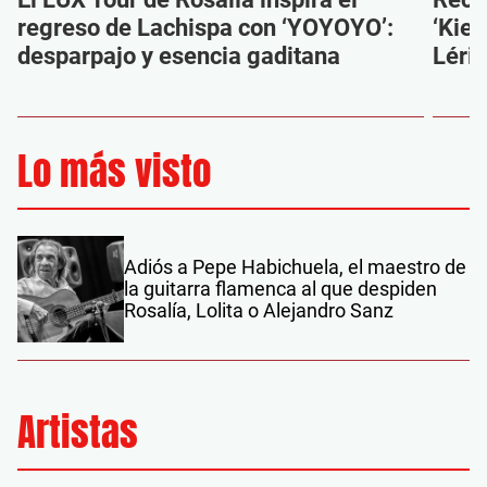
regreso de Lachispa con ‘YOYOYO’:
‘Kien
desparpajo y esencia gaditana
Léri
Lo más visto
Adiós a Pepe Habichuela, el maestro de
la guitarra flamenca al que despiden
Rosalía, Lolita o Alejandro Sanz
Artistas