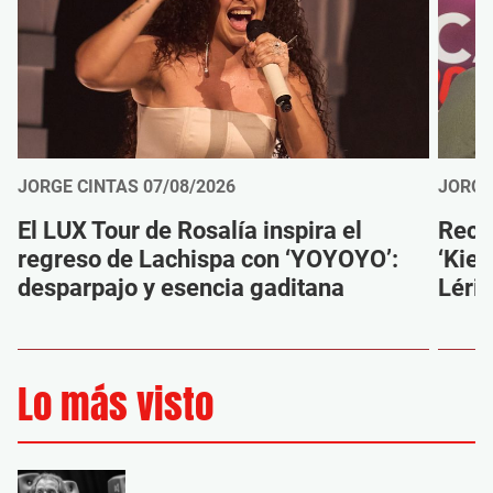
JORGE CINTAS
07/08/2026
JORGE
El LUX Tour de Rosalía inspira el
Reco
regreso de Lachispa con ‘YOYOYO’:
‘Kien
desparpajo y esencia gaditana
Léri
Lo más visto