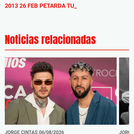
2013 26 FEB PETARDA TU_
Noticias relacionadas
JORGE CINTAS
06/08/2026
JORGE