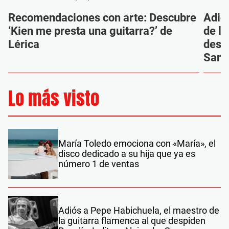
Recomendaciones con arte: Descubre
Adió
‘Kien me presta una guitarra?’ de
de la
Lérica
despi
Sanz
Lo más visto
María Toledo emociona con «María», el
disco dedicado a su hija que ya es
número 1 de ventas
Adiós a Pepe Habichuela, el maestro de
la guitarra flamenca al que despiden