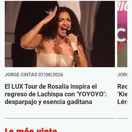
JORGE CINTAS
07/08/2026
JORGE
El LUX Tour de Rosalía inspira el
Reco
regreso de Lachispa con ‘YOYOYO’:
‘Kien
desparpajo y esencia gaditana
Léri