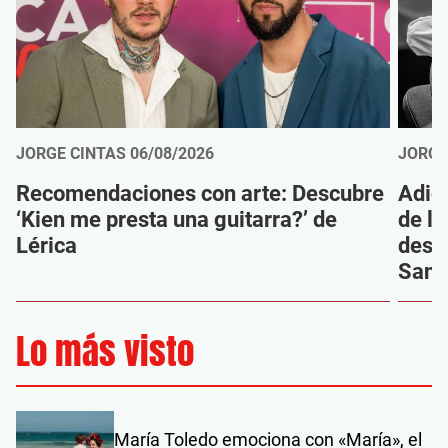
JORGE CINTAS
06/08/2026
JORGE
Recomendaciones con arte: Descubre
Adió
‘Kien me presta una guitarra?’ de
de la
Lérica
despi
Sanz
Lo más visto
María Toledo emociona con «María», el