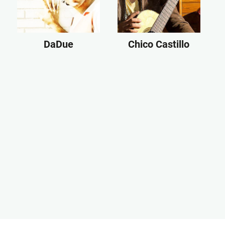
DaDue
Chico Castillo