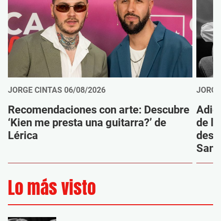
JORGE CINTAS
06/08/2026
JORGE
Recomendaciones con arte: Descubre
Adió
‘Kien me presta una guitarra?’ de
de la
Lérica
despi
Sanz
Lo más visto