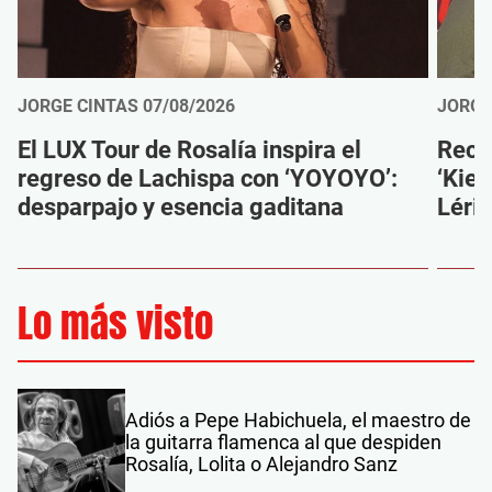
JORGE CINTAS
07/08/2026
JORGE
El LUX Tour de Rosalía inspira el
Reco
regreso de Lachispa con ‘YOYOYO’:
‘Kien
desparpajo y esencia gaditana
Léri
Lo más visto
Adiós a Pepe Habichuela, el maestro de
la guitarra flamenca al que despiden
Rosalía, Lolita o Alejandro Sanz