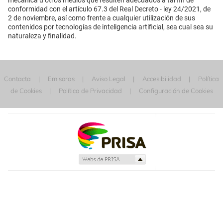
mecánica u otros medios que resulten adecuados a tal fin de
conformidad con el artículo 67.3 del Real Decreto - ley 24/2021, de
2 de noviembre, así como frente a cualquier utilización de sus
contenidos por tecnologías de inteligencia artificial, sea cual sea su
naturaleza y finalidad.
Contacta
Emisoras
Aviso Legal
Accesibilidad
Política
de Cookies
Política de Privacidad
Configuración de Cookies