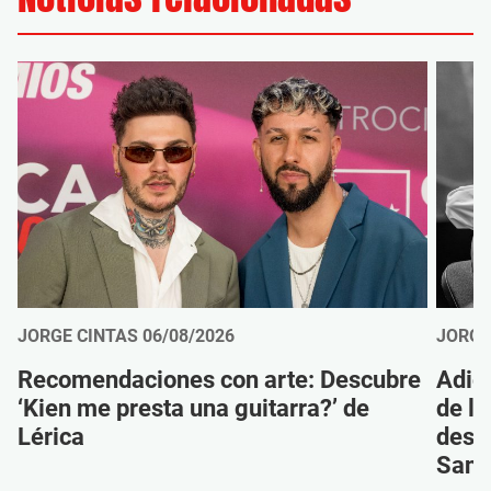
JORGE CINTAS
06/08/2026
JORGE
Recomendaciones con arte: Descubre
Adió
‘Kien me presta una guitarra?’ de
de la
Lérica
despi
Sanz