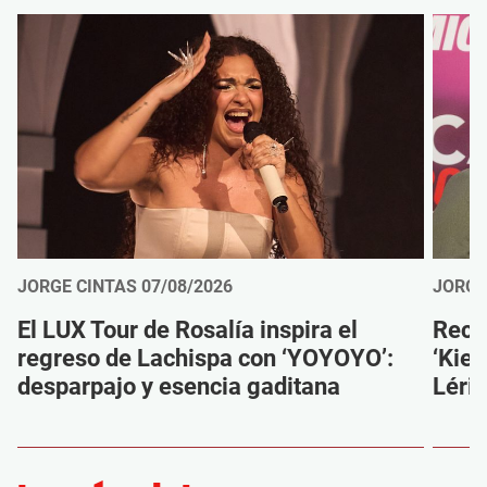
JORGE CINTAS
07/08/2026
JORGE
El LUX Tour de Rosalía inspira el
Reco
regreso de Lachispa con ‘YOYOYO’:
‘Kien
desparpajo y esencia gaditana
Léri