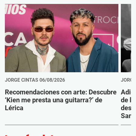
JORGE CINTAS
06/08/2026
JORGE
Recomendaciones con arte: Descubre
Adió
‘Kien me presta una guitarra?’ de
de la
Lérica
despi
Sanz