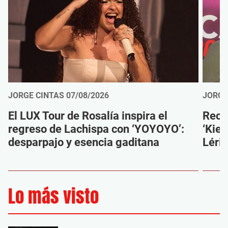
JORGE CINTAS
07/08/2026
JORGE
El LUX Tour de Rosalía inspira el
Reco
regreso de Lachispa con ‘YOYOYO’:
‘Kien
desparpajo y esencia gaditana
Léri
Lo más visto