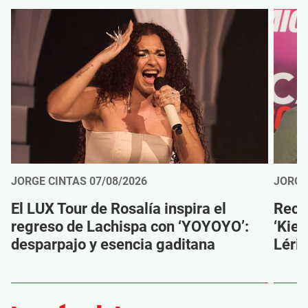
JORGE CINTAS
07/08/2026
JORGE
El LUX Tour de Rosalía inspira el
Reco
regreso de Lachispa con ‘YOYOYO’:
‘Kien
desparpajo y esencia gaditana
Léri