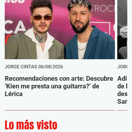
JORGE CINTAS
06/08/2026
JORGE
Recomendaciones con arte: Descubre
Adió
‘Kien me presta una guitarra?’ de
de la
Lérica
despi
Sanz
Lo más visto