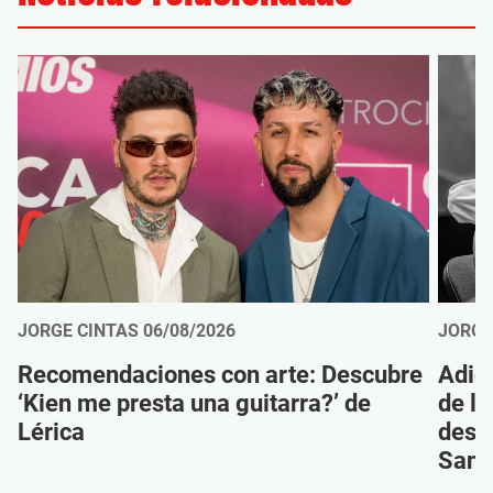
JORGE CINTAS
06/08/2026
JORGE
Recomendaciones con arte: Descubre
Adió
‘Kien me presta una guitarra?’ de
de la
Lérica
despi
Sanz