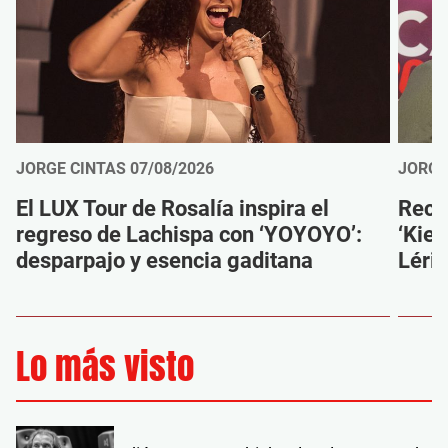
JORGE CINTAS
07/08/2026
JORGE
El LUX Tour de Rosalía inspira el
Reco
regreso de Lachispa con ‘YOYOYO’:
‘Kien
desparpajo y esencia gaditana
Léri
Lo más visto