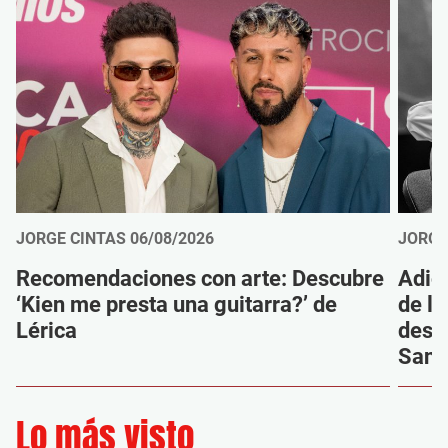
JORGE CINTAS
06/08/2026
JORGE
Recomendaciones con arte: Descubre
Adió
‘Kien me presta una guitarra?’ de
de la
Lérica
despi
Sanz
Lo más visto