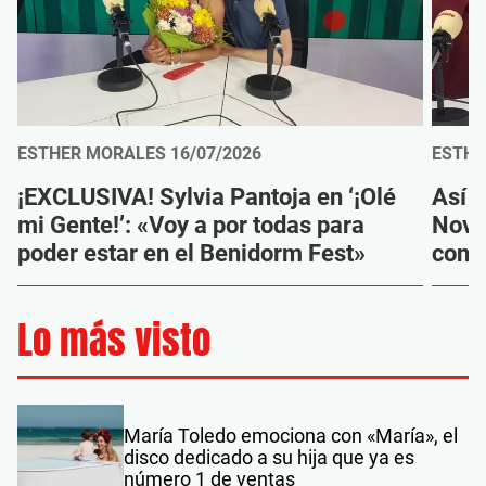
ESTHER MORALES
16/07/2026
ESTHE
¡EXCLUSIVA! Sylvia Pantoja en ‘¡Olé
Así f
mi Gente!’: «Voy a por todas para
Novel
poder estar en el Benidorm Fest»
con 
Lo más visto
María Toledo emociona con «María», el
disco dedicado a su hija que ya es
número 1 de ventas