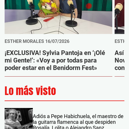
ESTHER MORALES
16/07/2026
ESTHE
¡EXCLUSIVA! Sylvia Pantoja en ‘¡Olé
Así f
mi Gente!’: «Voy a por todas para
Novel
poder estar en el Benidorm Fest»
con 
Lo más visto
Adiós a Pepe Habichuela, el maestro de
la guitarra flamenca al que despiden
Rosalía, Lolita o Alejandro Sanz