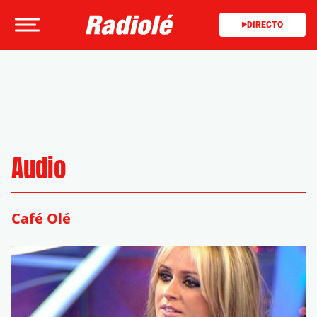
DIRECTO
Audio
Café Olé