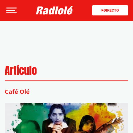
DIRECTO
Artículo
Café Olé