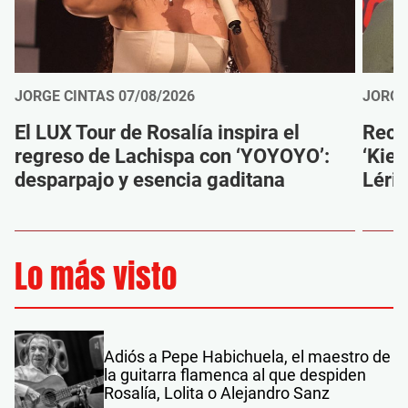
JORGE CINTAS
07/08/2026
JORGE
El LUX Tour de Rosalía inspira el
Reco
regreso de Lachispa con ‘YOYOYO’:
‘Kien
desparpajo y esencia gaditana
Léri
Lo más visto
Adiós a Pepe Habichuela, el maestro de
la guitarra flamenca al que despiden
Rosalía, Lolita o Alejandro Sanz