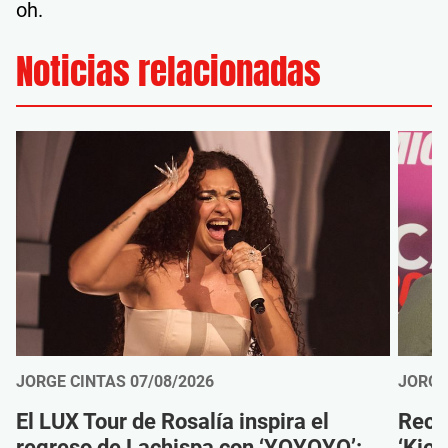
oh.
Noticias relacionadas
JORGE CINTAS
07/08/2026
JORGE
El LUX Tour de Rosalía inspira el
Reco
regreso de Lachispa con ‘YOYOYO’:
‘Kien