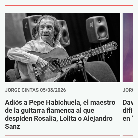
JORGE CINTAS
05/08/2026
JORGE
Adiós a Pepe Habichuela, el maestro
Davi
de la guitarra flamenca al que
difíc
despiden Rosalía, Lolita o Alejandro
en ‘M
Sanz