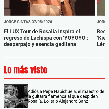
JORGE CINTAS
07/08/2026
JORGE
El LUX Tour de Rosalía inspira el
Reco
regreso de Lachispa con ‘YOYOYO’:
‘Kien
desparpajo y esencia gaditana
Léri
Lo más visto
Adiós a Pepe Habichuela, el maestro de
la guitarra flamenca al que despiden
Rosalía, Lolita o Alejandro Sanz