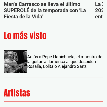
María Carrasco se lleva el último
La XI
SUPEROLÉ de la temporada con ‘La
2026 
Fiesta de la Vida’
entr
Lo más visto
Adiós a Pepe Habichuela, el maestro de
la guitarra flamenca al que despiden
Rosalía, Lolita o Alejandro Sanz
Artistas