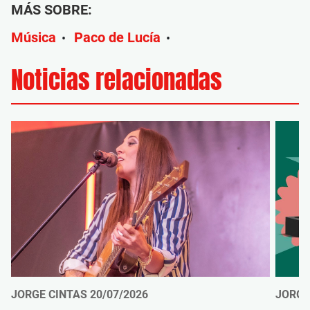
MÁS SOBRE:
Música
Paco de Lucía
•
•
Noticias relacionadas
JORGE CINTAS
20/07/2026
JORGE