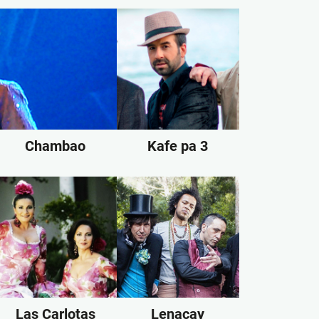
Chambao
Kafe pa 3
Las Carlotas
Lenacay