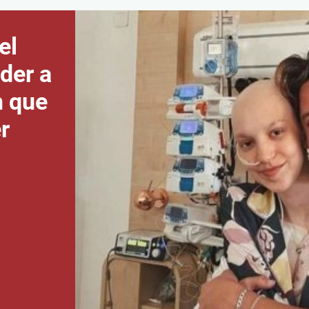
el
der a
n que
r