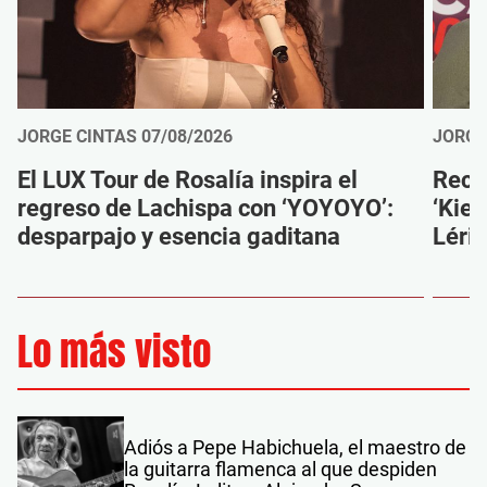
JORGE CINTAS
07/08/2026
JORGE
El LUX Tour de Rosalía inspira el
Reco
regreso de Lachispa con ‘YOYOYO’:
‘Kien
desparpajo y esencia gaditana
Léri
Lo más visto
Adiós a Pepe Habichuela, el maestro de
la guitarra flamenca al que despiden