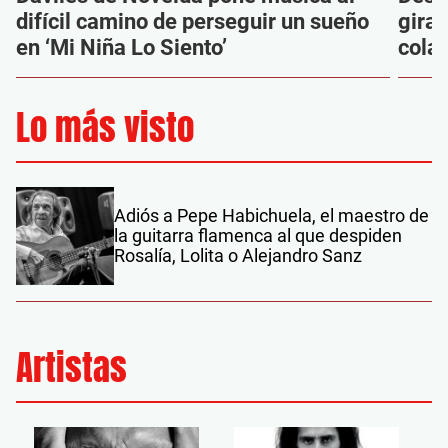
difícil camino de perseguir un sueño
gira
en ‘Mi Niña Lo Siento’
cola
Lo más visto
Adiós a Pepe Habichuela, el maestro de
la guitarra flamenca al que despiden
Rosalía, Lolita o Alejandro Sanz
Artistas