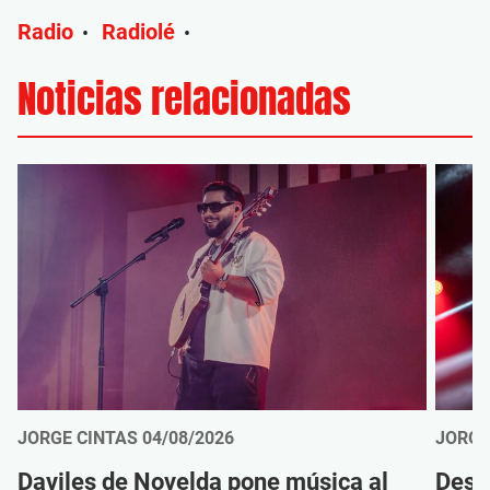
Radio
Radiolé
•
•
Noticias relacionadas
JORGE CINTAS
04/08/2026
JORGE
Daviles de Novelda pone música al
Desc