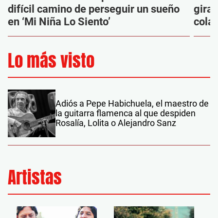
difícil camino de perseguir un sueño
gira
en ‘Mi Niña Lo Siento’
cola
Lo más visto
Adiós a Pepe Habichuela, el maestro de
la guitarra flamenca al que despiden
Rosalía, Lolita o Alejandro Sanz
Artistas