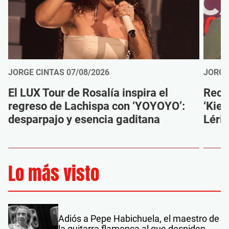
JORGE CINTAS
07/08/2026
JORGE
El LUX Tour de Rosalía inspira el
Reco
regreso de Lachispa con ‘YOYOYO’:
‘Kien
desparpajo y esencia gaditana
Léri
Lo más visto
Adiós a Pepe Habichuela, el maestro de
la guitarra flamenca al que despiden