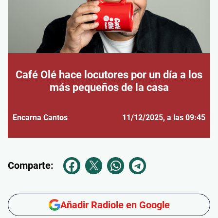
Café Olé hace locutores por un día a los
más pequeños de la casa
Encarna Cantos
11/12/2025
, a las 09:45
Comparte:
Añadir Radiole en Google