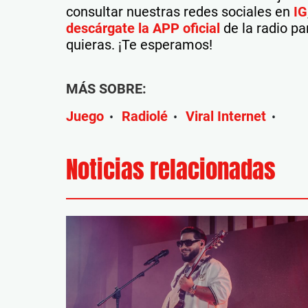
consultar nuestras redes sociales en
IG
descárgate la APP oficial
de la radio pa
quieras. ¡Te esperamos!
MÁS SOBRE:
Juego
Radiolé
Viral Internet
•
•
•
Noticias relacionadas