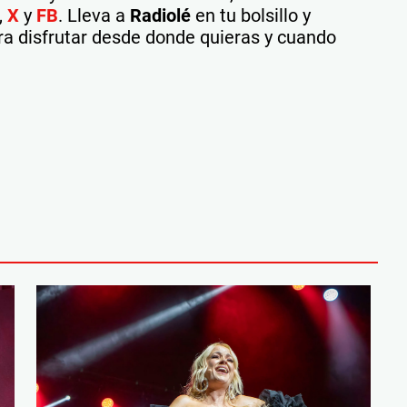
,
X
y
FB
. Lleva a
Radiolé
en tu bolsillo y
ra disfrutar desde donde quieras y cuando