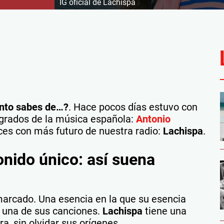
IG oficial de Lachispa
nto sabes de…?
. Hace pocos días estuvo con
agrados de la música española:
Antonio
ces con más futuro de nuestra radio:
Lachispa
.
onido único: así suena
 marcado. Una esencia en la que su esencia
a una de sus canciones.
Lachispa
tiene una
a, sin olvidar sus orígenes.