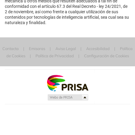
mecánica u otros medios que resulten adecuados a tal fin de
conformidad con el artículo 67.3 del Real Decreto - ley 24/2021, de
2 de noviembre, así como frente a cualquier utilización de sus
contenidos por tecnologías de inteligencia artificial, sea cual sea su
naturaleza y finalidad.
Contacta
Emisoras
Aviso Legal
Accesibilidad
Política
de Cookies
Política de Privacidad
Configuración de Cookies