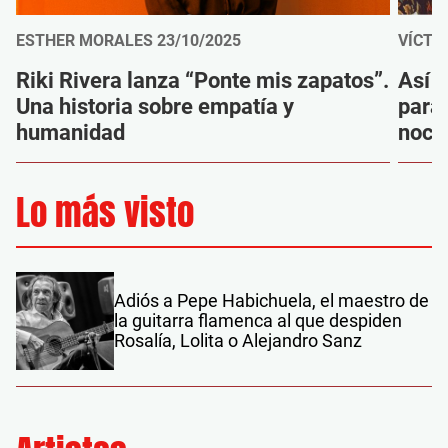
ESTHER MORALES
23/10/2025
VÍCTO
Riki Rivera lanza “Ponte mis zapatos”.
Así s
Una historia sobre empatía y
para
humanidad
noch
Lo más visto
Adiós a Pepe Habichuela, el maestro de
la guitarra flamenca al que despiden
Rosalía, Lolita o Alejandro Sanz