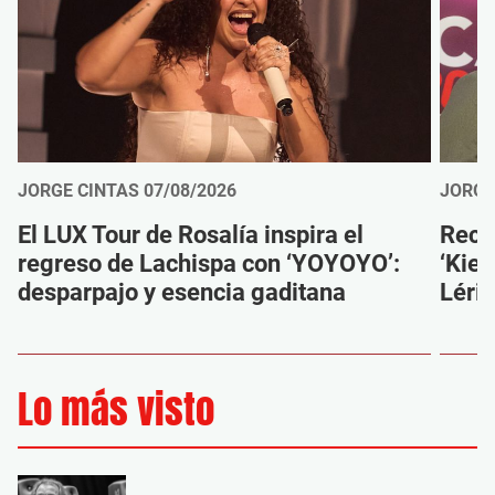
JORGE CINTAS
07/08/2026
JORGE
El LUX Tour de Rosalía inspira el
Reco
regreso de Lachispa con ‘YOYOYO’:
‘Kien
desparpajo y esencia gaditana
Léri
Lo más visto