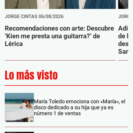
JORGE CINTAS
06/08/2026
JORGE
Recomendaciones con arte: Descubre
Adió
‘Kien me presta una guitarra?’ de
de la
Lérica
despi
Sanz
Lo más visto
María Toledo emociona con «María», el
disco dedicado a su hija que ya es
número 1 de ventas