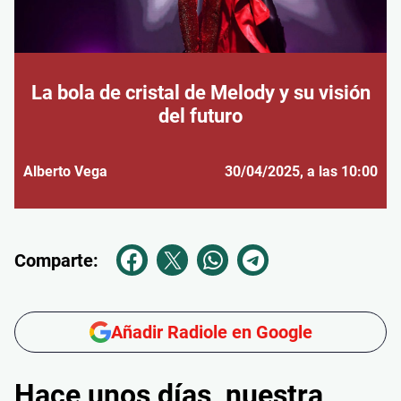
La bola de cristal de Melody y su visión
del futuro
Alberto Vega
30/04/2025
, a las 10:00
Comparte:
Añadir Radiole en Google
Hace unos días, nuestra