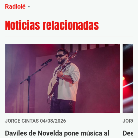
Radiolé
•
Noticias relacionadas
JORGE CINTAS
04/08/2026
JORGE
Daviles de Novelda pone música al
Desc