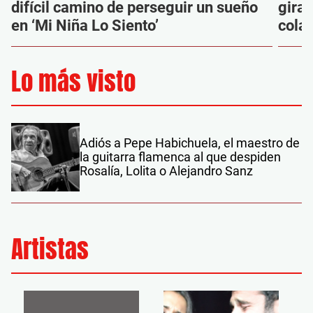
difícil camino de perseguir un sueño
gira
en ‘Mi Niña Lo Siento’
cola
Lo más visto
Adiós a Pepe Habichuela, el maestro de
la guitarra flamenca al que despiden
Rosalía, Lolita o Alejandro Sanz
Artistas