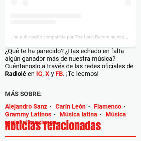
Una publicación compartida por The Latin Recording Academy (@latingrammys)
¿Qué te ha parecido? ¿Has echado en falta
algún ganador más de nuestra música?
Cuéntanoslo a través de las redes oficiales de
Radiolé
en
IG
,
X
y
FB
. ¡Te leemos!
MÁS SOBRE:
Alejandro Sanz
Carín León
Flamenco
•
•
•
Grammy Latinos
Música latina
Música
•
•
Noticias relacionadas
regional mexicana
•