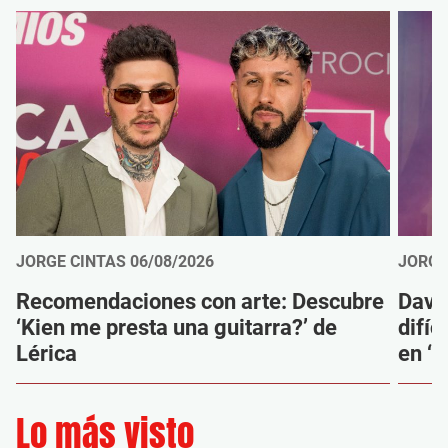
JORGE CINTAS
06/08/2026
JORGE
Recomendaciones con arte: Descubre
Davi
‘Kien me presta una guitarra?’ de
difíc
Lérica
en ‘M
Lo más visto