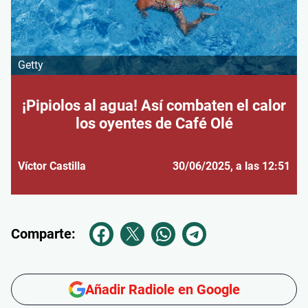
Getty
¡Pipiolos al agua! Así combaten el calor
los oyentes de Café Olé
Víctor Castilla
30/06/2025
, a las 12:51
Comparte:
Añadir Radiole en Google