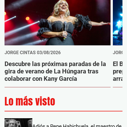
JORGE CINTAS
03/08/2026
JORGE
Descubre las próximas paradas de la
El Ba
gira de verano de La Húngara tras
prep
colaborar con Kany García
arras
Lo más visto
Adiós a Pepe Habichuela, el maestro de