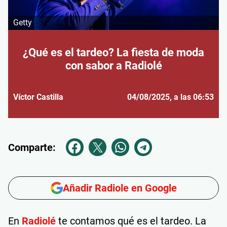
Getty
¿Qué es el tardeo? La fiesta de moda
con sabor a Radiolé
Víctor Castilla
04/08/2025
, a las 06:53
Comparte:
Añadir Radiole en Google
En
Radiolé
te contamos qué es el tardeo. La