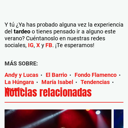
Y tú ¿Ya has probado alguna vez la experiencia
del
tardeo
o tienes pensado ir a alguno este
verano? Cuéntanoslo en nuestras redes
sociales,
IG
,
X
y
FB
. ¡Te esperamos!
MÁS SOBRE:
Andy y Lucas
El Barrio
Fondo Flamenco
•
•
•
La Húngara
María Isabel
Tendencias
•
•
•
Noticias relacionadas
Verano
•