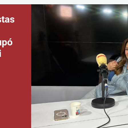
stas
upó
i