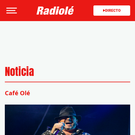
DIRECTO
Noticia
Café Olé