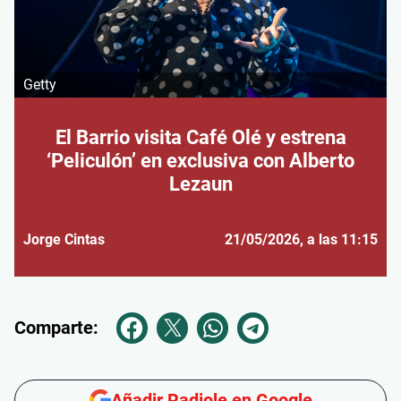
Getty
El Barrio visita Café Olé y estrena
‘Peliculón’ en exclusiva con Alberto
Lezaun
Jorge Cintas
21/05/2026
, a las 11:15
Comparte:
Añadir Radiole en Google