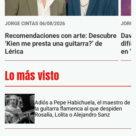
JORGE CINTAS
06/08/2026
JORGE
Recomendaciones con arte: Descubre
Davi
‘Kien me presta una guitarra?’ de
difíc
Lérica
en ‘M
Lo más visto
Adiós a Pepe Habichuela, el maestro de
la guitarra flamenca al que despiden
Rosalía, Lolita o Alejandro Sanz