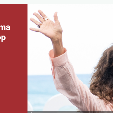
rma
op