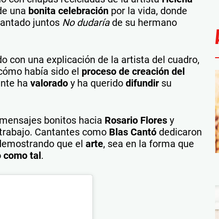
de una
bonita celebración
por la vida, donde
cantado juntos
No dudaría
de su hermano
o con una explicación de la artista del cuadro,
 cómo había sido el
proceso de creación del
ante ha
valorado
y ha querido
difundir
su
e mensajes bonitos hacia
Rosario Flores
y
 trabajo. Cantantes como
Blas Cantó
dedicaron
 demostrando que el
arte
, sea en la forma que
o como tal
.