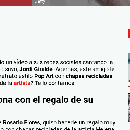
Getty
o un vídeo a sus redes sociales cantando la
o suyo,
Jordi Giralde
. Además, este amigo le
 retrato estilo
Pop Art
con
chapas recicladas
.
 de la
artista
? Te lo contamos.
na con el regalo de su
de
Rosario Flores
, quiso hacerle un regalo muy
ho con chapas recicladas de la artista
Helena