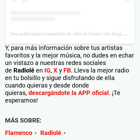
Una publicación compartida de ¡Olé mi Gente! con Sergi Adell (@olemigente)
Y, para más información sobre tus artistas
favoritos y la mejor música, no dudes en echar
un vistazo a nuestras redes sociales
de
Radiolé
en
IG
,
X
y
FB
. Lleva la mejor radio
en tu bolsillo y sigue disfrutando de ella
cuando quieras y desde donde
quieras,
descargándote la APP oficial
. ¡Te
esperamos!
MÁS SOBRE:
Flamenco
Radiolé
•
•