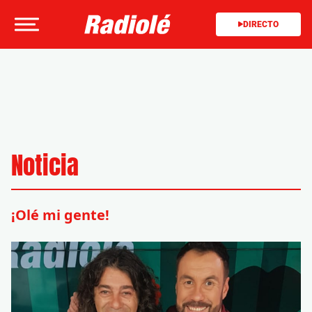
DIRECTO
Noticia
¡Olé mi gente!