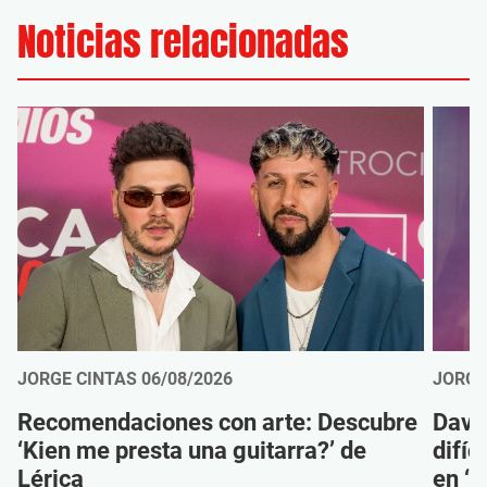
Noticias relacionadas
JORGE CINTAS
06/08/2026
JORGE
Recomendaciones con arte: Descubre
Davi
‘Kien me presta una guitarra?’ de
difíc
Lérica
en ‘M